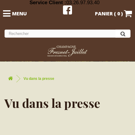
Service Client :
03.26.97.93.40
MENU
PANIER (
0
)
Vu dans la presse
Vu dans la presse