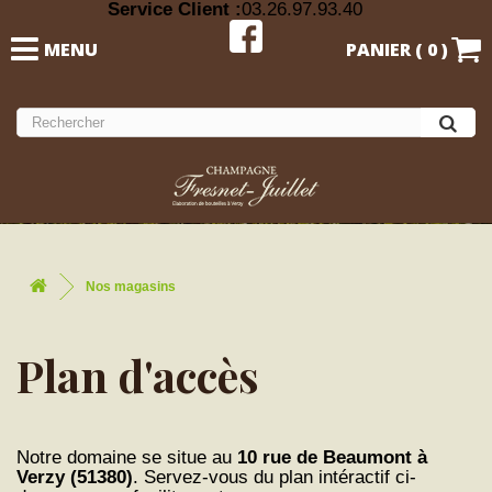
Service Client :
03.26.97.93.40
MENU
PANIER (
0
)
Nos magasins
Plan d'accès
Notre domaine se situe au
10 rue de Beaumont à
Verzy (51380)
. Servez-vous du plan intéractif ci-