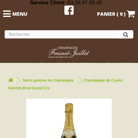
Service Client :
03.26.97.93.40
MENU
PANIER (
0
)
Notre gamme de champagne
Champagne de Cuvée
Valentin Brut Grand Cru