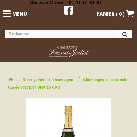
Service Client :
03.26.97.93.40
MENU
PANIER (
0
)
Notre gamme de champagne
Champagne de pinot noir,
Cuvée VINCENT GRAND CRU